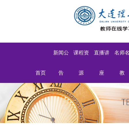
新闻公
课程资
直播讲
名师
首页
告
源
座
教