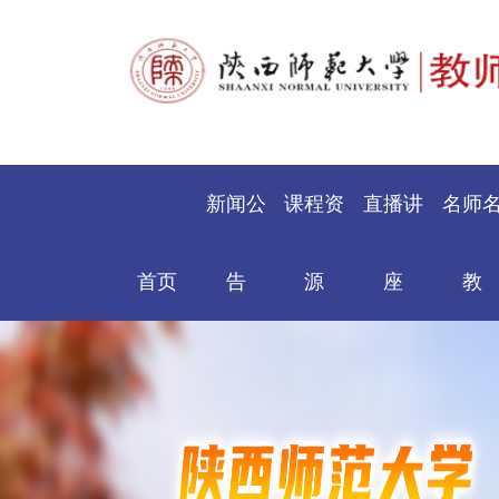
新闻公
课程资
直播讲
名师
首页
告
源
座
教